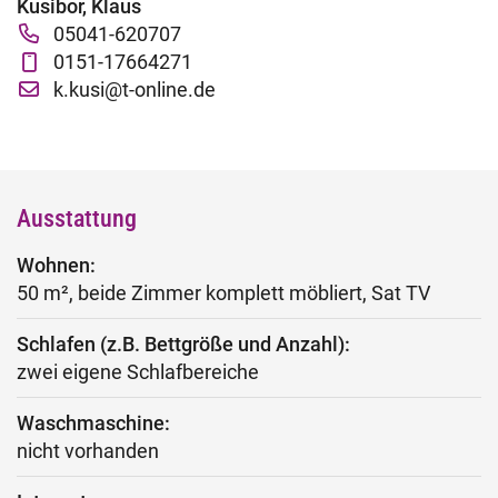
Kusibor, Klaus
Fachtage online – Gesamtpaket
05041-620707
0151-17664271
Wiederholerlehrgang
k.kusi@t-online.de
Klausuren - Level 2
Ausstattung
Wohnen:
50 m², beide Zimmer komplett möbliert, Sat TV
Schlafen (z.B. Bettgröße und Anzahl):
zwei eigene Schlafbereiche
Waschmaschine:
nicht vorhanden