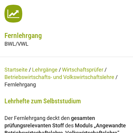
Fachtage online – Gesamtpaket
Wiederholerlehrgang
Fernlehrgang
Klausuren - Level 2
BWL/VWL
Startseite
/
Lehrgänge
/
Wirtschaftsprüfer
/
Betriebswirtschafts- und Volkswirtschaftslehre
/
Fernlehrgang
Lehrhefte zum Selbststudium
Der Fernlehrgang deckt den
gesamten
prüfungsrelevanten Stoff
des
Moduls „Angewandte
Betriebswirtschaftslehre, Volkswirtschaftslehre“