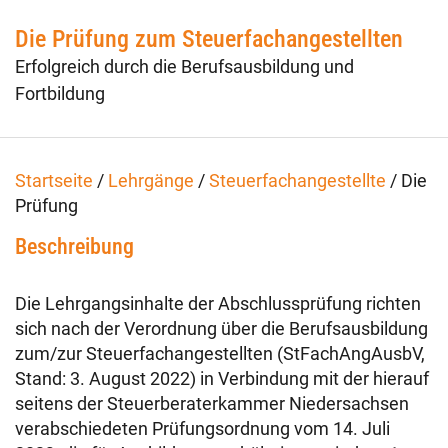
Fachtage online – Gesamtpaket
Die Prüfung zum Steuerfachangestellten
Erfolgreich durch die Berufsausbildung und
Wiederholerlehrgang
Fortbildung
Klausuren - Level 2
Startseite
/
Lehrgänge
/
Steuerfachangestellte
/
Die
Prüfung
Beschreibung
Die Lehrgangsinhalte der Abschlussprüfung richten
sich nach der Verordnung über die Berufsausbildung
zum/zur Steuerfachangestellten (StFachAngAusbV,
Stand: 3. August 2022) in Verbindung mit der hierauf
seitens der Steuerberaterkammer Niedersachsen
verabschiedeten Prüfungsordnung vom 14. Juli