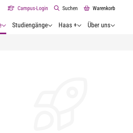
Campus-Login
Suchen
Warenkorb
e
Studiengänge
Haas +
Über uns