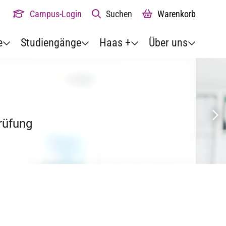
Campus-Login
Suchen
Warenkorb
e
Studiengänge
Haas +
Über uns
prüfung