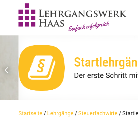
Startlehrgä
Der erste Schritt m
Startseite
/
Lehrgänge
/
Steuerfachwirte
/
Startl