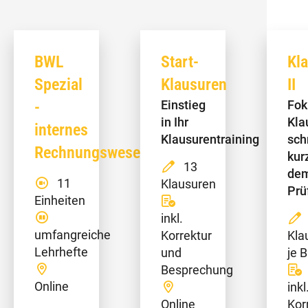
BWL
Start-
Kl
Spezial
Klausuren
II
-
Einstieg
Fok
in Ihr
Kla
internes
Klausurentraining
sch
Rechnungswesen
kur
13
de
11
Klausuren
Prü
Einheiten
inkl.
umfangreiche
Korrektur
Kla
Lehrhefte
und
je 
Besprechung
Online
inkl
Online
Kor