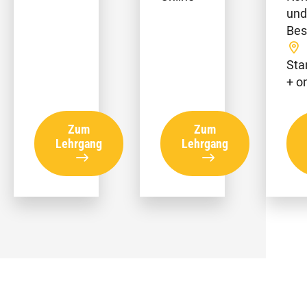
und
Bes
Sta
+ o
Zum
Zum
Lehrgang
Lehrgang