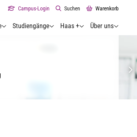
Campus-Login
Suchen
Warenkorb
e
Studiengänge
Haas +
Über uns
g