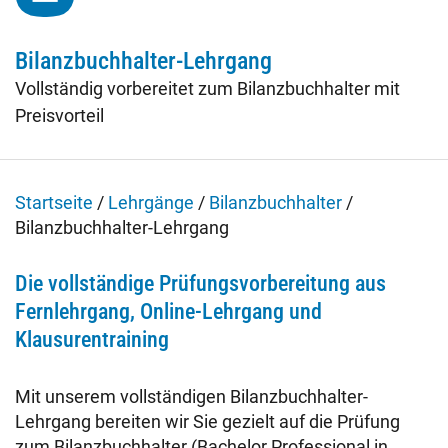
Fachtage online – Gesamtpaket
Bilanzbuchhalter-Lehrgang
Wiederholerlehrgang
Vollständig vorbereitet zum Bilanzbuchhalter mit
Preisvorteil
Klausuren - Level 2
Startseite
/
Lehrgänge
/
Bilanzbuchhalter
/
Bilanzbuchhalter-Lehrgang
Die vollständige Prüfungsvorbereitung aus
Fernlehrgang, Online-Lehrgang und
Klausurentraining
Mit unserem vollständigen Bilanzbuchhalter-
Lehrgang bereiten wir Sie gezielt auf die Prüfung
zum Bilanzbuchhalter (Bachelor Professional in