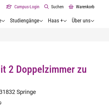
Campus-Login
Suchen
Warenkorb
e
Studiengänge
Haas +
Über uns
t 2 Doppelzimmer zu
31832 Springe
9