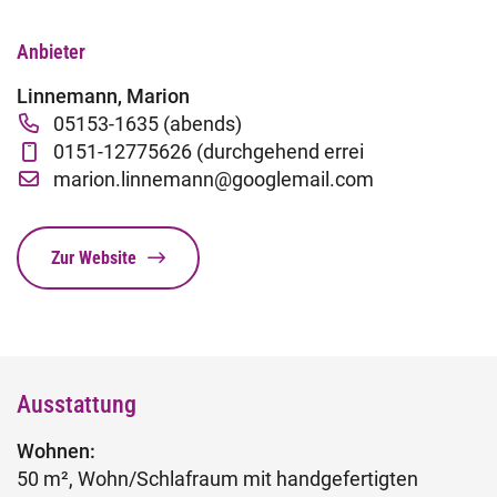
Fachtage online – Gesamtpaket
Anbieter
Wiederholerlehrgang
Linnemann, Marion
05153-1635 (abends)
Klausuren - Level 2
0151-12775626 (durchgehend errei
marion.linnemann@googlemail.com
Zur Website
Ausstattung
Wohnen:
50 m², Wohn/Schlafraum mit handgefertigten