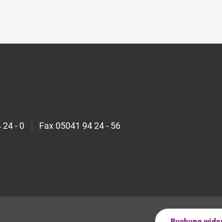
 24 - 0
Fax
05041 94 24 - 56
Buchung wide