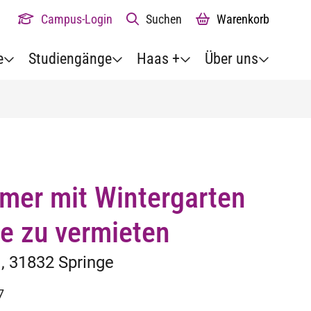
Campus-Login
Suchen
Warenkorb
e
Studiengänge
Haas +
Über uns
mmer mit Wintergarten
e zu vermieten
 31832 Springe
7