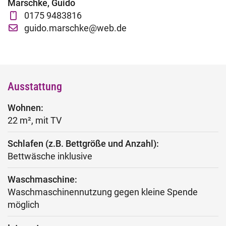
Marschke, Guido
Fachtage online – Gesamtpaket
0175 9483816
guido.marschke@web.de
Wiederholerlehrgang
Klausuren - Level 2
Ausstattung
Wohnen:
22 m², mit TV
Schlafen (z.B. Bettgröße und Anzahl):
Bettwäsche inklusive
Waschmaschine:
Waschmaschinennutzung gegen kleine Spende
möglich