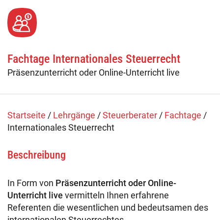
Fachtage online – Gesamtpaket
Wiederholerlehrgang
Fachtage Internationales Steuerrecht
Klausuren - Level 2
Präsenzunterricht oder Online-Unterricht live
Startseite
/
Lehrgänge
/
Steuerberater
/
Fachtage
/
Internationales Steuerrecht
Beschreibung
In Form von
Präsenzunterricht oder Online-
Unterricht live
vermitteln Ihnen erfahrene
Referenten die wesentlichen und bedeutsamen des
internationalen Steuerrechtes.