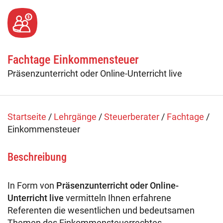
Fachtage online – Gesamtpaket
Wiederholerlehrgang
Fachtage Einkommensteuer
Klausuren - Level 2
Präsenzunterricht oder Online-Unterricht live
Startseite
/
Lehrgänge
/
Steuerberater
/
Fachtage
/
Einkommensteuer
Beschreibung
In Form von
Präsenzunterricht oder Online-
Unterricht live
vermitteln Ihnen erfahrene
Referenten die wesentlichen und bedeutsamen
Themen des Einkommensteuerrechtes.