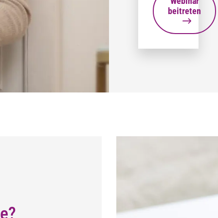
Webinar
beitreten
re?