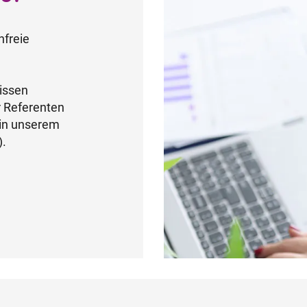
nfreie
Wissen
r Referenten
 in unserem
).