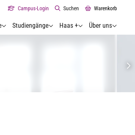
Campus-Login
Suchen
Warenkorb
e
Studiengänge
Haas +
Über uns